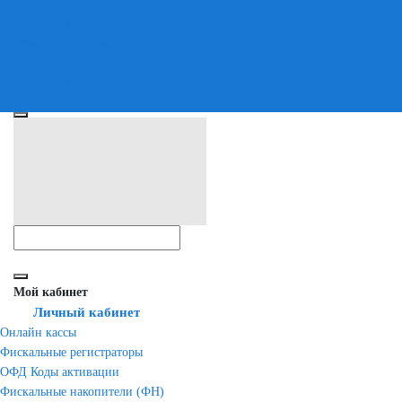
Штрих-кодирование
Весовое оборудование
Сканеры штрих-кода ручные
Терминалы сбора данных
Аксессуары для штрихкодирования
Сканеры штрих-кода настольные
Расходные материалы
Мой кабинет
Личный кабинет
Онлайн кассы
Фискальные регистраторы
ОФД Коды активации
Фискальные накопители (ФН)