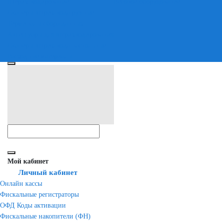
Штрих-кодирование
Весовое оборудование
Сканеры штрих-кода ручные
Терминалы сбора данных
Аксессуары для штрихкодирования
Сканеры штрих-кода настольные
Расходные материалы
Мой кабинет
Личный кабинет
Онлайн кассы
Фискальные регистраторы
ОФД Коды активации
Фискальные накопители (ФН)