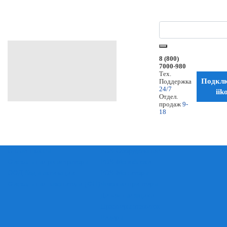
8 (800)
7000-980
Тех.
Подкл
Поддержка
24/7
iik
Отдел.
продаж
9-
18
Онлайн кассы
POS-Оборудование
Фискальные регистраторы
POS-Моноблоки
ОФД Коды активации
POS-Мониторы
Фискальные накопители (ФН)
Чековые принтеры
Денежные ящики
Принтеры этикеток
Ридеры