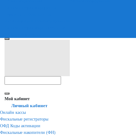
Штрих-кодирование
Весовое оборудование
Сканеры штрих-кода ручные
Терминалы сбора данных
Аксессуары для штрихкодирования
Сканеры штрих-кода настольные
Расходные материалы
Мой кабинет
Личный кабинет
Онлайн кассы
Фискальные регистраторы
ОФД Коды активации
Фискальные накопители (ФН)