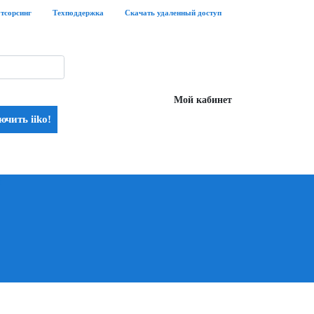
утсорсинг
Техподдержка
Скачать удаленный доступ
Мой кабинет
чить iiko!
ы