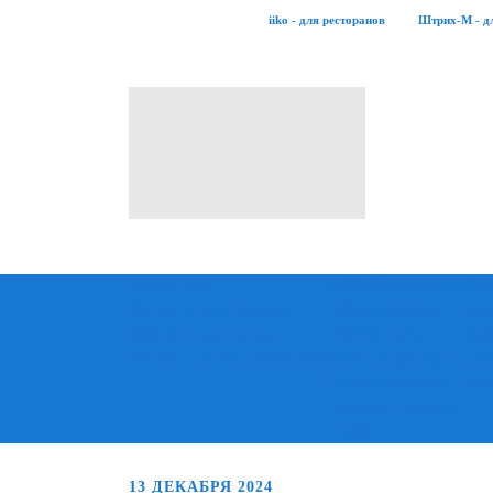
iiko - для ресторанов
Штрих-М - д
Онлайн кассы
POS-Оборудование
Штри
Фискальные регистраторы
POS-Моноблоки
Скан
ОФД Коды активации
POS-Мониторы
Терм
Фискальные накопители (ФН)
Чековые принтеры
Аксе
Денежные ящики
Скан
Принтеры этикеток
Ридеры
13 ДЕКАБРЯ 2024