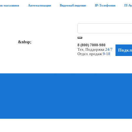
ля магазинов
Автоматизация
Видеонаблюдение
IP-Телефония
IT-А
&nbsp;
8 (800) 7000-980
Тех. Поддержка
24/7
Подклю
Отдел. продаж
9-18
х-кодирование
Весовое оборудование
Расходные материал
еры штрих-кода ручные
иналы сбора данных
ссуары для штрихкодирования
еры штрих-кода настольные