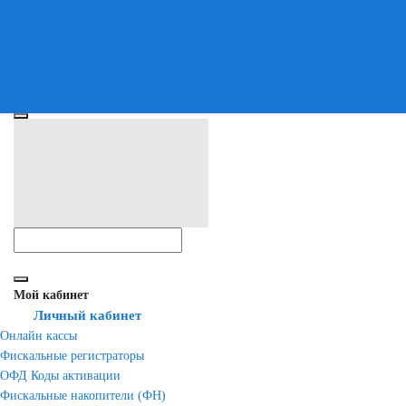
Штрих-кодирование
Весовое оборудование
Сканеры штрих-кода ручные
Терминалы сбора данных
Аксессуары для штрихкодирования
Сканеры штрих-кода настольные
Расходные материалы
Мой кабинет
Личный кабинет
Онлайн кассы
Фискальные регистраторы
ОФД Коды активации
Фискальные накопители (ФН)