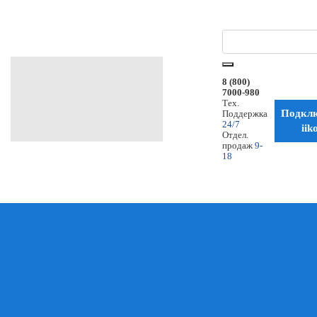
8 (800)
7000-980
Тех.
Подкл
Поддержка
24/7
iik
Отдел.
продаж
9-
18
Онлайн кассы
POS-Оборудование
Фискальные регистраторы
POS-Моноблоки
ОФД Коды активации
POS-Мониторы
Фискальные накопители (ФН)
Чековые принтеры
Денежные ящики
Принтеры этикеток
Ридеры