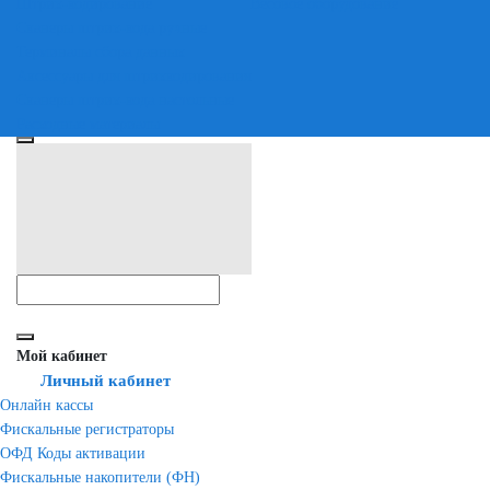
Штрих-кодирование
Весовое оборудование
Сканеры штрих-кода ручные
Терминалы сбора данных
Аксессуары для штрихкодирования
Сканеры штрих-кода настольные
Расходные материалы
Мой кабинет
Личный кабинет
Онлайн кассы
Фискальные регистраторы
ОФД Коды активации
Фискальные накопители (ФН)