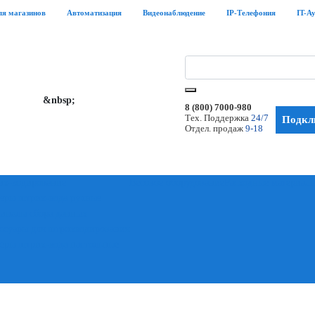
ля магазинов
Автоматизация
Видеонаблюдение
IP-Телефония
IT-А
&nbsp;
8 (800) 7000-980
Тех. Поддержка
24/7
Подклю
Отдел. продаж
9-18
х-кодирование
Весовое оборудование
Расходные материал
еры штрих-кода ручные
иналы сбора данных
ссуары для штрихкодирования
еры штрих-кода настольные