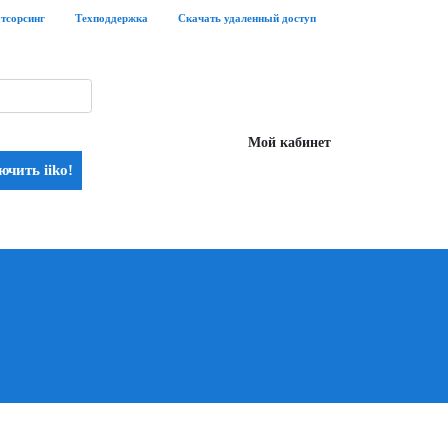
утсорсинг
Техподдержка
Скачать удаленный доступ
Мой кабинет
чить iiko!
ы