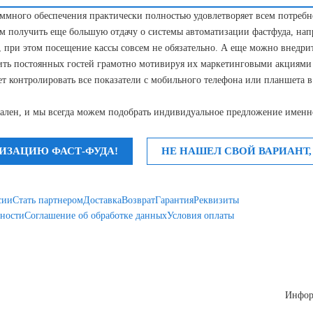
аммного обеспечения практически полностью удовлетворяет всем потреб
 получить еще большую отдачу о системы автоматизации фастфуда, напр
в, при этом посещение кассы совсем не обязательно. А еще можно внедри
нить постоянных гостей грамотно мотивируя их маркетинговыми акциями
 контролировать все показатели с мобильного телефона или планшета в
кален, и мы всегда можем подобрать индивидуальное предложение именно
ИЗАЦИЮ ФАСТ-ФУДА!
НЕ НАШЕЛ СВОЙ ВАРИАНТ,
сии
Стать партнером
Доставка
Возврат
Гарантия
Реквизиты
ности
Соглашение об обработке данных
Условия оплаты
Инфор