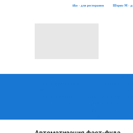
iiko - для ресторанов
Штрих-М - д
Онлайн кассы
POS-Оборудование
Штри
Фискальные регистраторы
POS-Моноблоки
Скан
ОФД Коды активации
POS-Мониторы
Терм
Фискальные накопители (ФН)
Чековые принтеры
Аксе
Денежные ящики
Скан
Принтеры этикеток
Ридеры
Автоматизация фаст-фуда