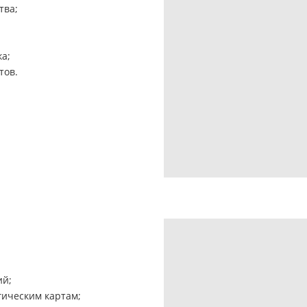
тва;
а;
тов.
ий;
гическим картам;