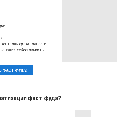
ра;
в;
 контроль срока годности;
-анализ, себестоимость,
 ФАСТ-ФУДА!
матизации фаст-фуда?